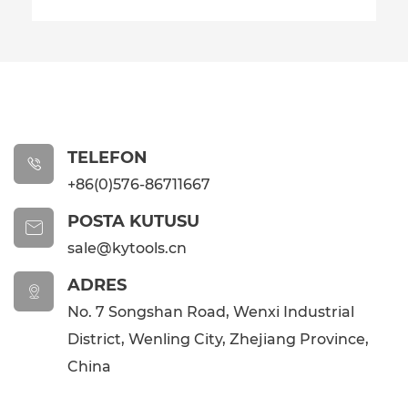
TELEFON

+86(0)576-86711667
POSTA KUTUSU

sale@kytools.cn
ADRES

No. 7 Songshan Road, Wenxi Industrial
District, Wenling City, Zhejiang Province,
China