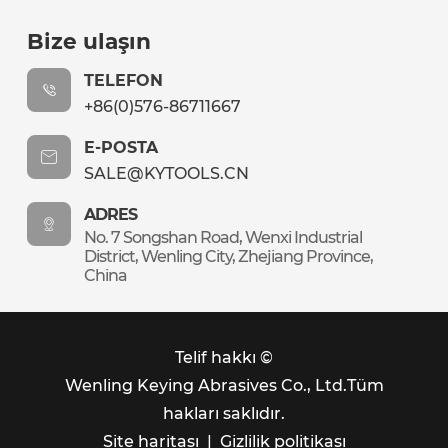
Bize ulaşın
TELEFON
+86(0)576-86711667
E-POSTA
SALE@KYTOOLS.CN
ADRES
No. 7 Songshan Road, Wenxi Industrial
District, Wenling City, Zhejiang Province,
China
Telif hakkı ©
Wenling Keying Abrasives Co., Ltd.
Tüm
hakları saklıdır.
Site haritası
|
Gizlilik politikası