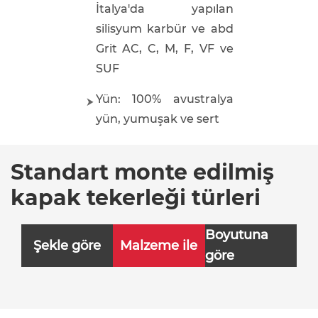
İtalya'da yapılan
silisyum karbür ve abd
Grit AC, C, M, F, VF ve
SUF
Yün: 100% avustralya
yün, yumuşak ve sert
Standart monte edilmiş
kapak tekerleği türleri
Boyutuna
Şekle göre
Malzeme ile
göre