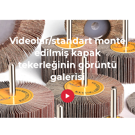
Videolar/standart monte
edilmiş kapak
tekerleğinin görüntü
galerisi
