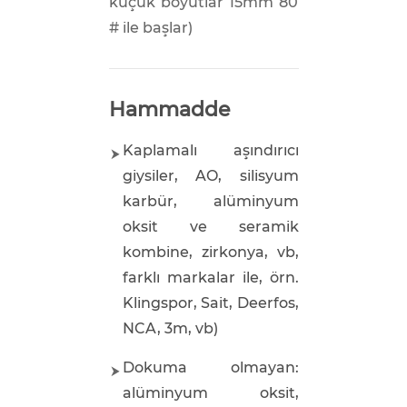
küçük boyutlar 15mm 80
# ile başlar)
Hammadde
Kaplamalı aşındırıcı
giysiler, AO, silisyum
karbür, alüminyum
oksit ve seramik
kombine, zirkonya, vb,
farklı markalar ile, örn.
Klingspor, Sait, Deerfos,
NCA, 3m, vb)
Dokuma olmayan:
alüminyum oksit,