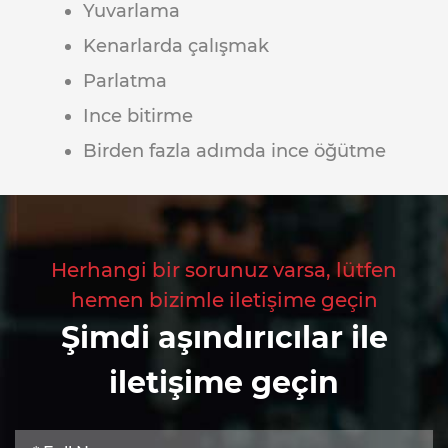
Yuvarlama
Kenarlarda çalışmak
Parlatma
Ince bitirme
Birden fazla adımda ince öğütme
Herhangi bir sorunuz varsa, lütfen
hemen bizimle iletişime geçin
Şimdi aşındırıcılar ile
iletişime geçin