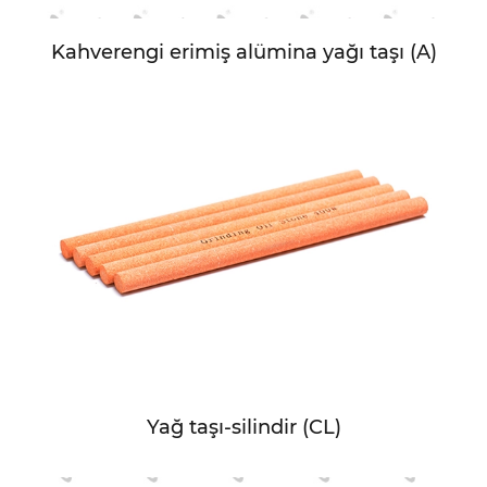
Kahverengi erimiş alümina yağı taşı (A)
Yağ taşı-silindir (CL)