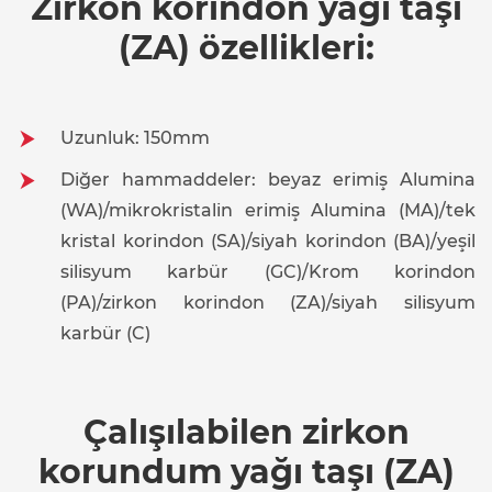
Zirkon korindon yağı taşı
(ZA) özellikleri:
Uzunluk: 150mm
Diğer hammaddeler: beyaz erimiş Alumina
(WA)/mikrokristalin erimiş Alumina (MA)/tek
kristal korindon (SA)/siyah korindon (BA)/yeşil
silisyum karbür (GC)/Krom korindon
(PA)/zirkon korindon (ZA)/siyah silisyum
karbür (C)
Çalışılabilen zirkon
korundum yağı taşı (ZA)