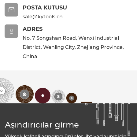
POSTA KUTUSU

sale@kytools.cn
ADRES

No. 7 Songshan Road, Wenxi Industrial
District, Wenling City, Zhejiang Province,
China
Aşındırıcılar girme
Yüksek kaliteli aşındırıcı ürünler, ihtiyaçlarınız için