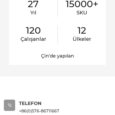
27
15000+
Yıl
SKU
120
12
Çalışanlar
Ülkeler
Çin'de yapılan
TELEFON

+86(0)576-86711667