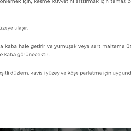
nlemek için, kesme kuvvetini arttırmak için temas bası
üzeye ulaşır.
aha kaba hale getirir ve yumuşak veya sert malzeme ü
 kaba görünecektir.
eşitli düzlem, kavisli yüzey ve köşe parlatma için uygund