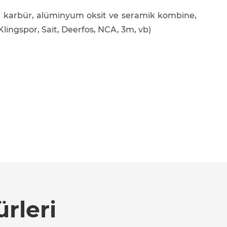
syum karbür, alüminyum oksit ve seramik kombine,
. Klingspor, Sait, Deerfos, NCA, 3m, vb)
rleri