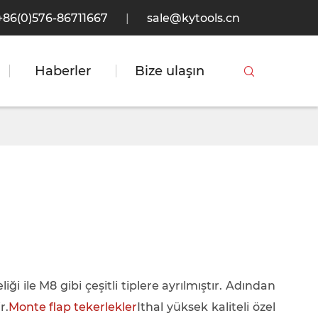
+86(0)576-86711667
|
sale@kytools.cn
Haberler
Bize ulaşın

 ile M8 gibi çeşitli tiplere ayrılmıştır. Adından
r.
Monte flap tekerlekler
Ithal yüksek kaliteli özel