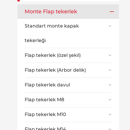
Monte Flap tekerlek
Standart monte kapak

tekerleği
Flap tekerlek (özel şekil)

Flap tekerlek (Arbor delik)

Flap tekerlek davul

Flap tekerlek M8

Flap tekerlek M10

Flap tekerlek M14
