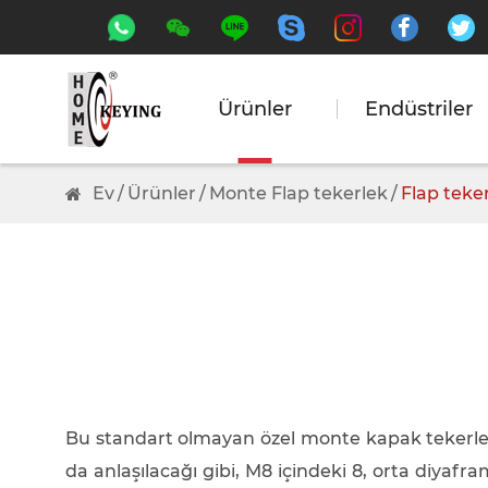






Ürünler
Endüstriler
Ev
Ürünler
Monte Flap tekerlek
Flap teke
Bu standart olmayan özel monte kapak tekerleği M
da anlaşılacağı gibi, M8 içindeki 8, orta diya