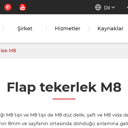


Dil
Şirket
Hizmetler
Kaynaklar
rlek M8
Flap tekerlek M8
8 tipi ve M8 tipi de M8 düz delik, şaft ve M8 vida deliği
framın 8mm ve sayfanın ortasında döndüğü anlamına geli