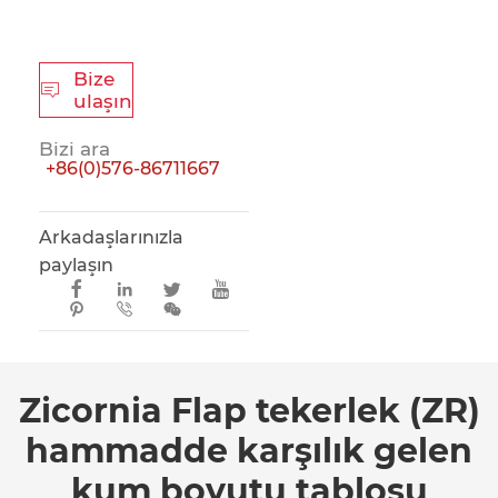
Bize

ulaşın
Bizi ara
+86(0)576-86711667
Arkadaşlarınızla
paylaşın







Zicornia Flap tekerlek (ZR)
hammadde karşılık gelen
kum boyutu tablosu