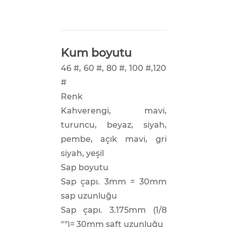
Kum boyutu
46 #, 60 #, 80 #, 100 #,120
#
Renk
Kahverengi, mavi,
turuncu, beyaz, siyah,
pembe, açık mavi, gri
siyah, yeşil
Sap boyutu
Sap çapı. 3mm = 30mm
sap uzunluğu
Sap çapı. 3.175mm (1/8
"")= 30mm şaft uzunluğu