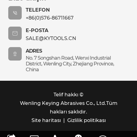
TELEFON
+86(0)576-86711667
E-POSTA
SALE@KYTOOLS.CN
ADRES
No. 7 Songshan Road, Wenxi Industrial
District, Wenling City, Zhejiang Province,
China
Telif hakkı ©
Wenling Keying Abrasives Co., Ltd.
Tüm
hakları saklıdır.
Site haritası
|
Gizlilik politikası