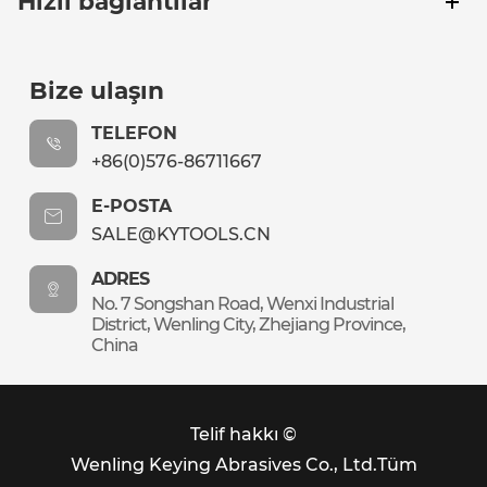
Hızlı bağlantılar
Bize ulaşın
TELEFON
+86(0)576-86711667
E-POSTA
SALE@KYTOOLS.CN
ADRES
No. 7 Songshan Road, Wenxi Industrial
District, Wenling City, Zhejiang Province,
China
Telif hakkı ©
Wenling Keying Abrasives Co., Ltd.
Tüm