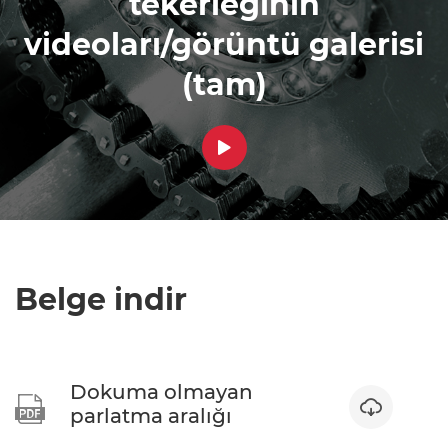
tekerleğinin
videoları/görüntü galerisi
(tam)

Belge indir
Dokuma olmayan


parlatma aralığı