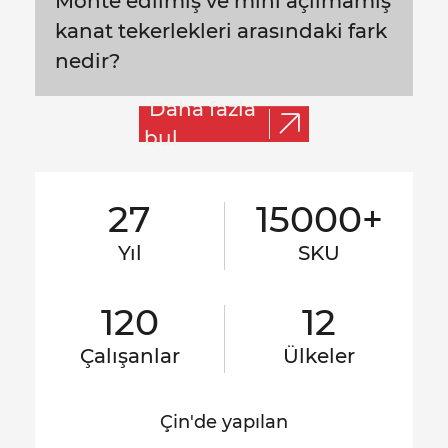
Monte edilmiş ve mini açılmamış
kanat tekerlekleri arasındaki fark
nedir?
Daha fazla
bul
27
15000+
Yıl
SKU
120
12
Çalışanlar
Ülkeler
Çin'de yapılan