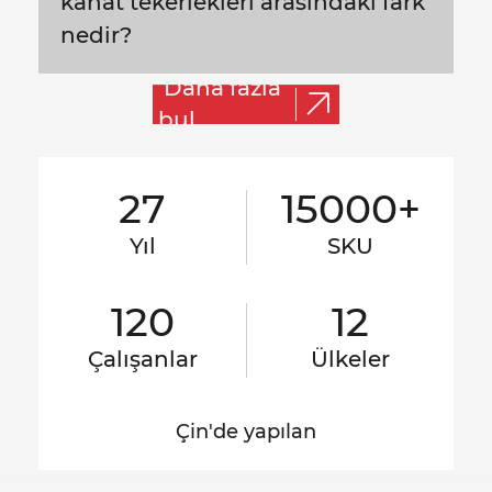
kanat tekerlekleri arasındaki fark
nedir?
Daha fazla
bul
27
15000+
Yıl
SKU
120
12
Çalışanlar
Ülkeler
Çin'de yapılan