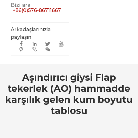
Bizi ara
+86(0)576-86711667
Arkadaşlarınızla
paylaşın







Aşındırıcı giysi Flap
tekerlek (AO) hammadde
karşılık gelen kum boyutu
tablosu