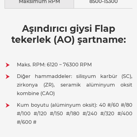
Maksimum RPM
8500-15300
Aşındırıcı giysi Flap
tekerlek (AO) şartname:
Maks. RPM: 6120 ~ 76300 RPM
Diğer hammaddeler: silisyum karbür (SC),
zirkonya (ZR), seramik alüminyum oksit
kombine (CAO)
Kum boyutu (alüminyum oksit): 40 #/60 #/80
#/100 #/120 #/150 #/180 #/240 #/320 #/400
#/600 #