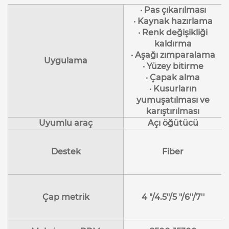
· Pas çıkarılması
· Kaynak hazırlama
· Renk değişikliği
kaldırma
· Aşağı zımparalama
Uygulama
· Yüzey bitirme
· Çapak alma
· Kusurların
yumuşatılması ve
karıştırılması
Uyumlu araç
Açı öğütücü
Destek
Fiber
Çap metrik
4 "/4.5"/5 "/6''/7''