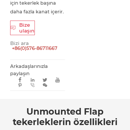
için tekerlek başına
daha fazla kanat içerir.
Bize

ulaşın
Bizi ara
+86(0)576-86711667
Arkadaşlarınızla
paylaşın







Unmounted Flap
tekerleklerin özellikleri