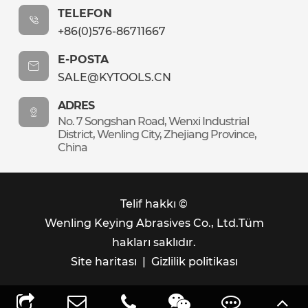
TELEFON
+86(0)576-86711667
E-POSTA
SALE@KYTOOLS.CN
ADRES
No. 7 Songshan Road, Wenxi Industrial
District, Wenling City, Zhejiang Province,
China
Telif hakkı ©
Wenling Keying Abrasives Co., Ltd.
Tüm
hakları saklıdır.
Site haritası
|
Gizlilik politikası