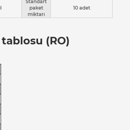
Standart
l
paket
10 adet
miktarı
 tablosu (RO)