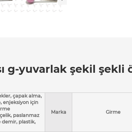
 g-yuvarlak şekil şekli ö
ekler, çapak alma,
 enjeksiyon için
dirme
Marka
Girme
çelik, paslanmaz
 demir, plastik,