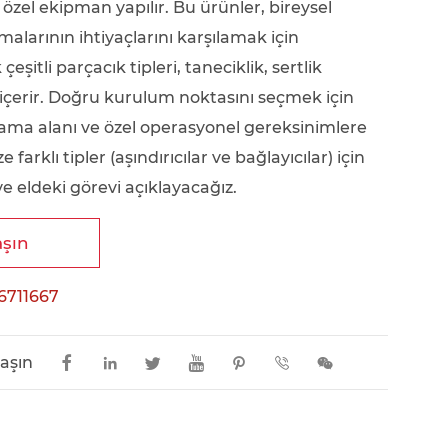
özel ekipman yapılır. Bu ürünler, bireysel
alarının ihtiyaçlarını karşılamak için
çeşitli parçacık tipleri, taneciklik, sertlik
ri içerir. Doğru kurulum noktasını seçmek için
ma alanı ve özel operasyonel gereksinimlere
e farklı tipler (aşındırıcılar ve bağlayıcılar) için
 eldeki görevi açıklayacağız.
aşın
6711667
laşın






