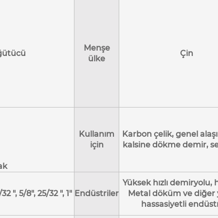
Menşe
ğütücü
Çin
ülke
Kullanım
Karbon çelik, genel alaşı
için
kalsine dökme demir, se
ak
Yüksek hızlı demiryolu, h
/32 ", 5/8", 25/32 ", 1"
Endüstriler
Metal döküm ve diğer
hassasiyetli endüstr