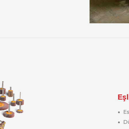
Eşl
Es
D