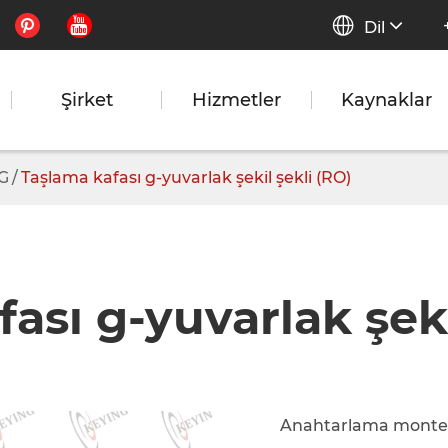


Dil
Şirket
Hizmetler
Kaynaklar
 G
Taşlama kafası g-yuvarlak şekil şekli (RO)
ası g-yuvarlak şeki
Anahtarlama monte 