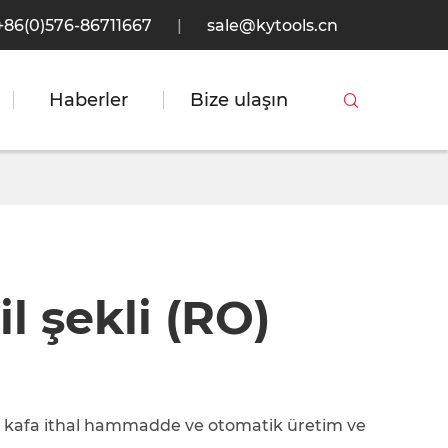
+86(0)576-86711667
|
sale@kytools.cn
Haberler
Bize ulaşın

l şekli (RO)
kafa ithal hammadde ve otomatik üretim ve