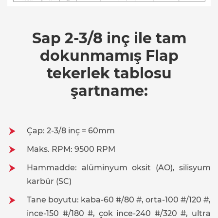
Sap 2-3/8 inç ile tam
dokunmamış Flap
tekerlek tablosu
şartname:
Çap: 2-3/8 inç = 60mm
Maks. RPM: 9500 RPM
Hammadde: alüminyum oksit (AO), silisyum
karbür (SC)
Tane boyutu: kaba-60 #/80 #, orta-100 #/120 #,
ince-150 #/180 #, çok ince-240 #/320 #, ultra