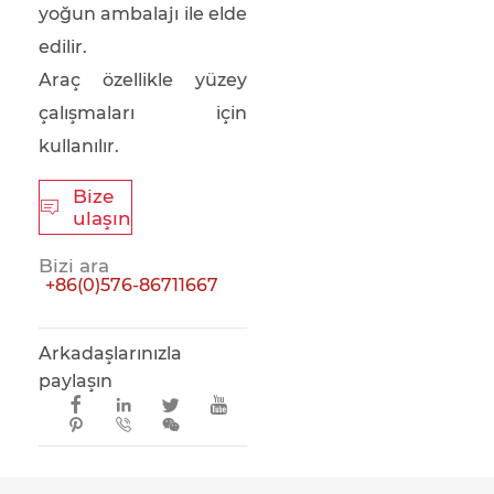
yoğun ambalajı ile elde
edilir.
Araç özellikle yüzey
çalışmaları için
kullanılır.
Bize

ulaşın
Bizi ara
+86(0)576-86711667
Arkadaşlarınızla
paylaşın






