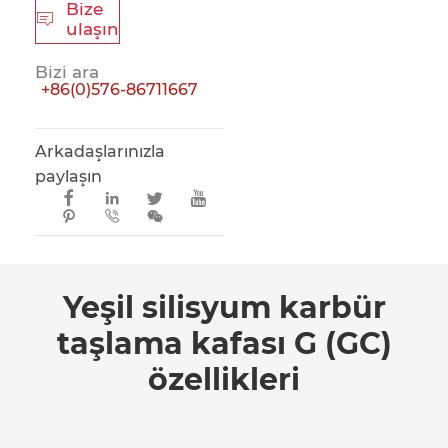
Bize

ulaşın
Bizi ara
+86(0)576-86711667
Arkadaşlarınızla
paylaşın







Yeşil silisyum karbür
taşlama kafası G (GC)
özellikleri