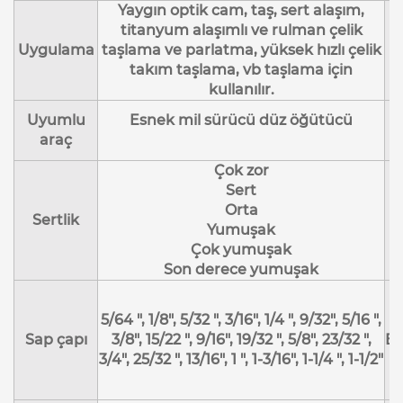
Yaygın optik cam, taş, sert alaşım,
titanyum alaşımlı ve rulman çelik
Uygulama
taşlama ve parlatma, yüksek hızlı çelik
takım taşlama, vb taşlama için
kullanılır.
Uyumlu
Esnek mil sürücü düz öğütücü
araç
Çok zor
Sert
Orta
K
Sertlik
Yumuşak
Çok yumuşak
Son derece yumuşak
5/64 ", 1/8", 5/32 ", 3/16", 1/4 ", 9/32", 5/16 ",
Sap çapı
3/8", 15/22 ", 9/16", 19/32 ", 5/8", 23/32 ",
En
3/4", 25/32 ", 13/16", 1 ", 1-3/16", 1-1/4 ", 1-1/2"